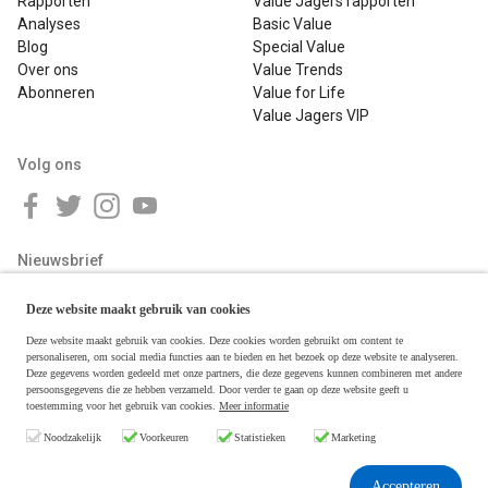
Rapporten
Value Jagers rapporten
Analyses
Basic Value
Blog
Special Value
Over ons
Value Trends
Abonneren
Value for Life
Value Jagers VIP
Volg ons
Nieuwsbrief
Deze website maakt gebruik van cookies
Deze website maakt gebruik van cookies. Deze cookies worden gebruikt om content te
personaliseren, om social media functies aan te bieden en het bezoek op deze website te analyseren.
Deze gegevens worden gedeeld met onze partners, die deze gegevens kunnen combineren met andere
persoonsgegevens die ze hebben verzameld. Door verder te gaan op deze website geeft u
toestemming voor het gebruik van cookies.
Meer informatie
Copyright © 2026 Value Jagers
Noodzakelijk
Voorkeuren
Statistieken
Marketing
Algemene voorwaarden
Disclaimer & Privacy
Accepteren