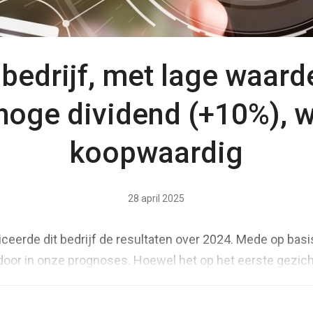
bedrijf, met lage waard
hoge dividend (+10%), 
koopwaardig
28 april 2025
ceerde dit bedrijf de resultaten over 2024. Mede op bas
door in onze prognoses. Hoewel het op het eerste gezich