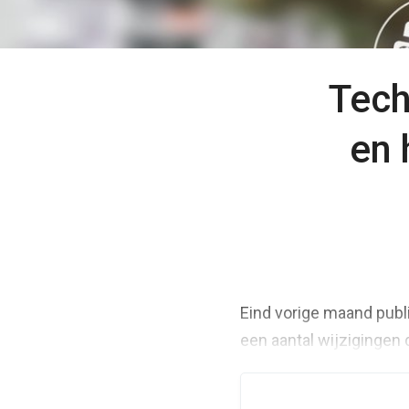
Tech
en 
Eind vorige maand publi
een aantal wijzigingen 