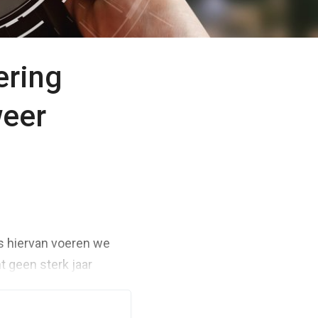
ering
weer
is hiervan voeren we
t geen sterk jaar