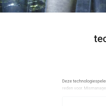
te
Deze technologiespeler
reden voor. Mismanagem