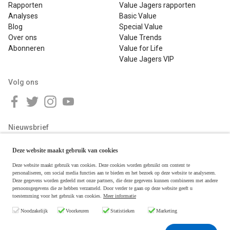
Rapporten
Value Jagers rapporten
Analyses
Basic Value
Blog
Special Value
Over ons
Value Trends
Abonneren
Value for Life
Value Jagers VIP
Volg ons
Nieuwsbrief
Deze website maakt gebruik van cookies
Deze website maakt gebruik van cookies. Deze cookies worden gebruikt om content te
personaliseren, om social media functies aan te bieden en het bezoek op deze website te analyseren.
Deze gegevens worden gedeeld met onze partners, die deze gegevens kunnen combineren met andere
persoonsgegevens die ze hebben verzameld. Door verder te gaan op deze website geeft u
toestemming voor het gebruik van cookies.
Meer informatie
Copyright © 2026 Value Jagers
Noodzakelijk
Voorkeuren
Statistieken
Marketing
Algemene voorwaarden