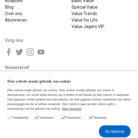
Analyses
Basic Value
Blog
Special Value
Over ons
Value Trends
Abonneren
Value for Life
Value Jagers VIP
Volg ons
Nieuwsbrief
Deze website maakt gebruik van cookies
Deze website maakt gebruik van cookies. Deze cookies worden gebruikt om content te
personaliseren, om social media functies aan te bieden en het bezoek op deze website te analyseren.
Deze gegevens worden gedeeld met onze partners, die deze gegevens kunnen combineren met andere
persoonsgegevens die ze hebben verzameld. Door verder te gaan op deze website geeft u
toestemming voor het gebruik van cookies.
Meer informatie
Copyright © 2026 Value Jagers
Noodzakelijk
Voorkeuren
Statistieken
Marketing
Algemene voorwaarden
Disclaimer & Privacy
Accepteren