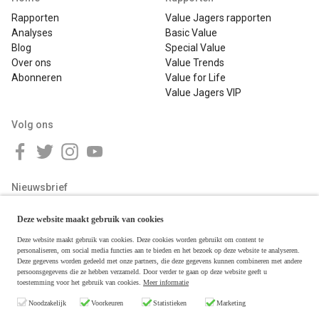
Rapporten
Value Jagers rapporten
Analyses
Basic Value
Blog
Special Value
Over ons
Value Trends
Abonneren
Value for Life
Value Jagers VIP
Volg ons
Nieuwsbrief
Deze website maakt gebruik van cookies
Deze website maakt gebruik van cookies. Deze cookies worden gebruikt om content te
personaliseren, om social media functies aan te bieden en het bezoek op deze website te analyseren.
Deze gegevens worden gedeeld met onze partners, die deze gegevens kunnen combineren met andere
persoonsgegevens die ze hebben verzameld. Door verder te gaan op deze website geeft u
toestemming voor het gebruik van cookies.
Meer informatie
Copyright © 2026 Value Jagers
Noodzakelijk
Voorkeuren
Statistieken
Marketing
Algemene voorwaarden