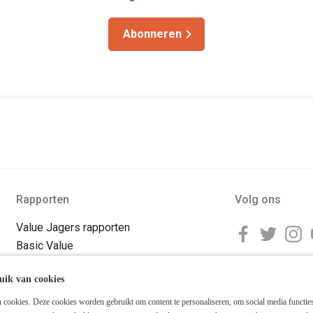
Abonneren
Rapporten
Volg ons
Value Jagers rapporten
Basic Value
Special Value
uik van cookies
Value Trends
Value for Life
cookies. Deze cookies worden gebruikt om content te personaliseren, om social media functies