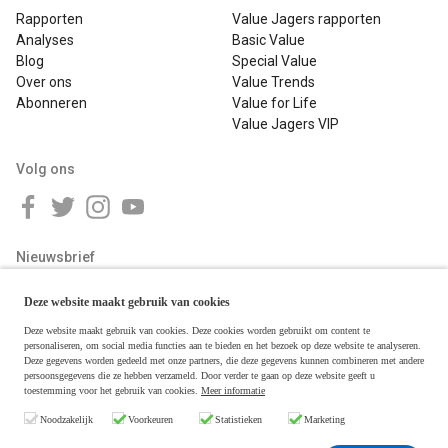
Rapporten
Value Jagers rapporten
Analyses
Basic Value
Blog
Special Value
Over ons
Value Trends
Abonneren
Value for Life
Value Jagers VIP
Volg ons
Nieuwsbrief
Deze website maakt gebruik van cookies
Deze website maakt gebruik van cookies. Deze cookies worden gebruikt om content te
personaliseren, om social media functies aan te bieden en het bezoek op deze website te analyseren.
Deze gegevens worden gedeeld met onze partners, die deze gegevens kunnen combineren met andere
persoonsgegevens die ze hebben verzameld. Door verder te gaan op deze website geeft u
toestemming voor het gebruik van cookies.
Meer informatie
Copyright © 2026 Value Jagers
Noodzakelijk
Voorkeuren
Statistieken
Marketing
Algemene voorwaarden