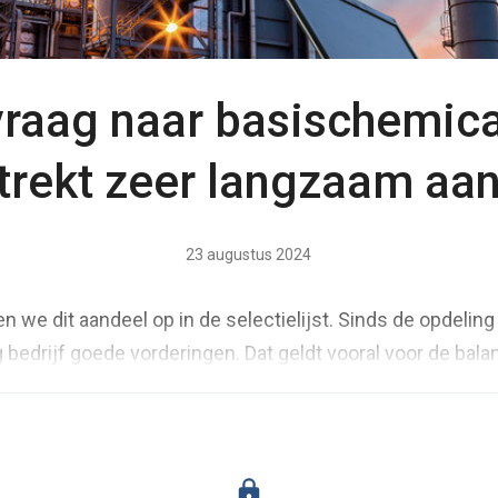
vraag naar basischemica
trekt zeer langzaam aa
23 augustus 2024
men we dit aandeel op in de selectielijst. Sinds de opdeling
 bedrijf goede vorderingen. Dat geldt vooral voor de bala