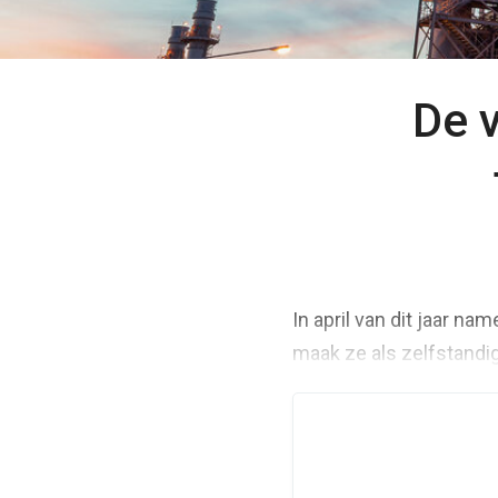
De 
In april van dit jaar na
maak ze als zelfstandig