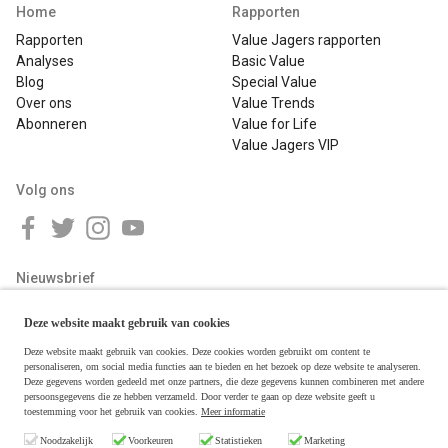
Home
Rapporten
Rapporten
Value Jagers rapporten
Analyses
Basic Value
Blog
Special Value
Over ons
Value Trends
Abonneren
Value for Life
Value Jagers VIP
Volg ons
Nieuwsbrief
Deze website maakt gebruik van cookies
Deze website maakt gebruik van cookies. Deze cookies worden gebruikt om content te
personaliseren, om social media functies aan te bieden en het bezoek op deze website te analyseren.
Deze gegevens worden gedeeld met onze partners, die deze gegevens kunnen combineren met andere
persoonsgegevens die ze hebben verzameld. Door verder te gaan op deze website geeft u
toestemming voor het gebruik van cookies.
Meer informatie
Copyright © 2026 Value Jagers
Noodzakelijk
Voorkeuren
Statistieken
Marketing