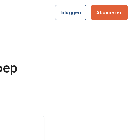
Inloggen
Abonneren
oep