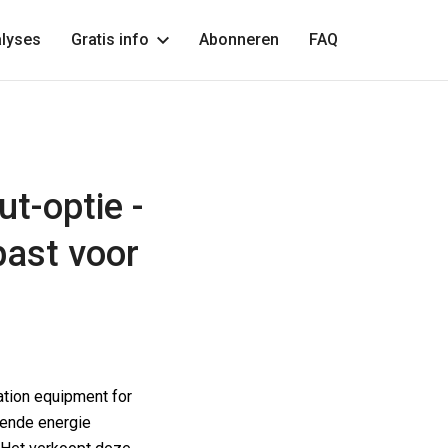
lyses
Gratis info
Abonneren
FAQ
ut-optie -
past voor
tion equipment for
oende energie