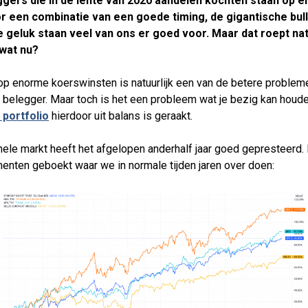
ggers die in de lente van 2020 aandelen kochten staan op 
or een combinatie van een goede timing, de gigantische bul
 geluk staan veel van ons er goed voor. Maar dat roept nat
 wat nu?
 op enorme koerswinsten is natuurlijk een van de betere problem
 belegger. Maar toch is het een probleem wat je bezig kan houde
e portfolio
hierdoor uit balans is geraakt.
hele markt heeft het afgelopen anderhalf jaar goed gepresteerd. I
menten geboekt waar we in normale tijden jaren over doen: