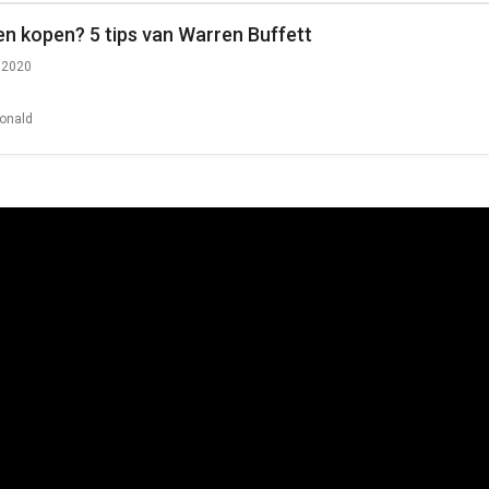
n kopen? 5 tips van Warren Buffett
i 2020
onald