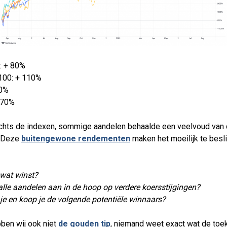
: + 80%
100: + 110%
90%
 70%
lechts de indexen, sommige aandelen behaalde een veelvoud van
. Deze
buitengewone rendementen
maken het moeilijk te besl
.
wat winst?
alle aandelen aan in de hoop op verdere koersstijgingen?
je en koop je de volgende potentiële winnaars?
ben wij ook niet
de gouden tip
, niemand weet exact wat de to