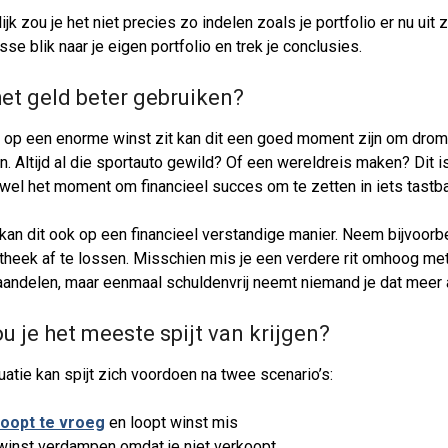
ijk zou je het niet precies zo indelen zoals je portfolio er nu uit zi
sse blik naar je eigen portfolio en trek je conclusies.
het geld beter gebruiken?
 op een enorme winst zit kan dit een goed moment zijn om drome
. Altijd al die sportauto gewild? Of een wereldreis maken? Dit i
wel het moment om financieel succes om te zetten in iets tastb
kan dit ook op een financieel verstandige manier. Neem bijvoorb
theek af te lossen. Misschien mis je een verdere rit omhoog me
 aandelen, maar eenmaal schuldenvrij neemt niemand je dat meer 
u je het meeste spijt van krijgen?
uatie kan spijt zich voordoen na twee scenario’s:
oopt te vroeg
en loopt winst mis
 winst verdampen omdat je niet verkoopt