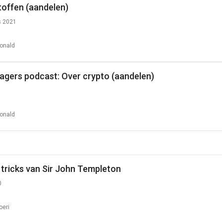
offen (aandelen)
s 2021
onald
agers podcast: Over crypto (aandelen)
onald
 tricks van Sir John Templeton
0
oeri