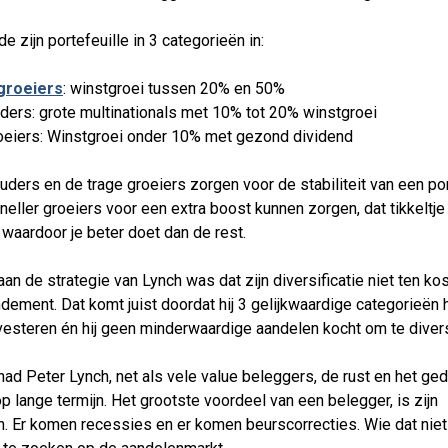
e zijn portefeuille in 3 categorieën in:
 groeiers
: winstgroei tussen 20% en 50%
ders: grote multinationals met 10% tot 20% winstgroei
oeiers: Winstgroei onder 10% met gezond dividend
ders en de trage groeiers zorgen voor de stabiliteit van een por
sneller groeiers voor een extra boost kunnen zorgen, dat tikkeltje
waardoor je beter doet dan de rest.
an de strategie van Lynch was dat zijn diversificatie niet ten ko
ndement. Dat komt juist doordat hij 3 gelijkwaardige categorieën
nvesteren én hij geen minderwaardige aandelen kocht om te divers
had Peter Lynch, net als vele value beleggers, de rust en het ge
 lange termijn. Het grootste voordeel van een belegger, is zijn
n. Er komen recessies en er komen beurscorrecties. Wie dat niet 