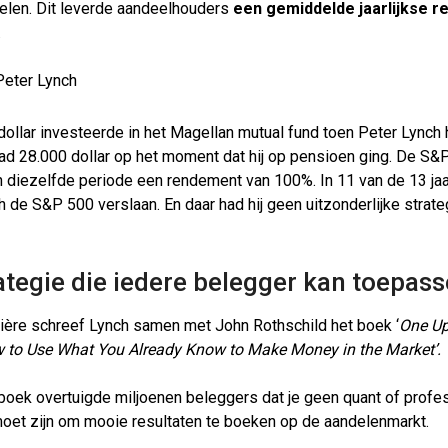
elen. Dit leverde aandeelhouders
een gemiddelde jaarlijkse r
.
dollar investeerde in het Magellan mutual fund toen Peter Lynch 
ad 28.000 dollar op het moment dat hij op pensioen ging. De S&
n diezelfde periode een rendement van 100%. In 11 van de 13 ja
 de S&P 500 verslaan. En daar had hij geen uitzonderlijke strate
ategie die iedere belegger kan toepas
rrière schreef Lynch samen met John Rothschild het boek ‘
One Up
w to Use What You Already Know to Make Money in the Market’.
 boek overtuigde miljoenen beleggers dat je geen quant of profe
oet zijn om mooie resultaten te boeken op de aandelenmarkt.