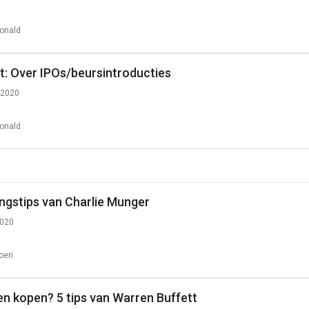
onald
: Over IPOs/beursintroducties
 2020
onald
ngstips van Charlie Munger
2020
oeri
n kopen? 5 tips van Warren Buffett