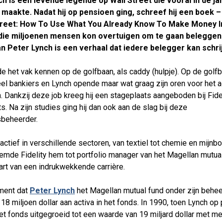
h is een levende legende op Wall Street die vooral in de ja
 maakte. Nadat hij op pensioen ging, schreef hij een boek 
treet: How To Use What You Already Know To Make Money I
die miljoenen mensen kon overtuigen om te gaan beleggen
n Peter Lynch is een verhaal dat iedere belegger kan schri
de het vak kennen op de golfbaan, als caddy (hulpje). Op de golf
l bankiers en Lynch opende maar wat graag zijn oren voor het 
. Dankzij deze job kreeg hij een stageplaats aangeboden bij Fide
. Na zijn studies ging hij dan ook aan de slag bij deze
beheerder.
ctief in verschillende sectoren, van textiel tot chemie en mijnbo
mde Fidelity hem tot portfolio manager van het Magellan mutual
art van een indrukwekkende carrière.
ment dat
Peter Lynch
het Magellan mutual fund onder zijn behee
 18 miljoen dollar aan activa in het fonds. In 1990, toen Lynch o
et fonds uitgegroeid tot een waarde van 19 miljard dollar met m