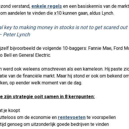
zond verstand,
enkele regels
en een basiskennis van de markt
om aandelen te vinden die x10 kunnen gaan, aldus Lynch.
al key to making money in stocks is not to get scared out 
– Peter Lynch
ijzelf bijvoorbeeld de volgende 10-baggers: Fannie Mae, Ford Mot
o Bell en General Electric.
h werd ook weleens omschreven als een kameleon. Hij paste zich
uatie van de financiële markt. Maar hij stond er ook om bekend o
rken, op eender welk moment van de dag.
e zijn strategie ooit samen in 8 kernpunten:
t je koopt
nutteloos om de economie en
rentevoeten
te voorspellen
tijd genoeg om uitzonderlijk goede bedrijven te vinden