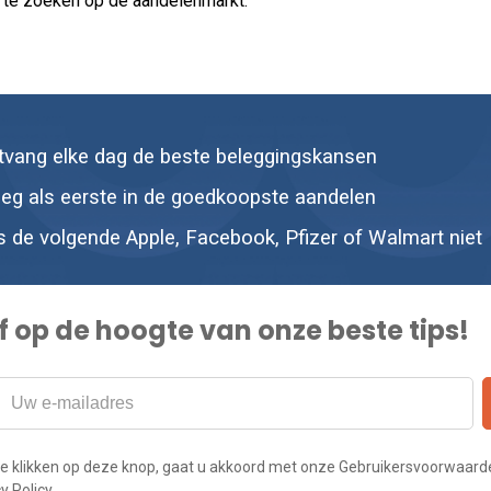
s te zoeken op de aandelenmarkt.
tvang elke dag de beste beleggingskansen
leg als eerste in de goedkoopste aandelen
s de volgende Apple, Facebook, Pfizer of Walmart niet
jf op de hoogte van onze beste tips!
te klikken op deze knop, gaat u akkoord met onze Gebruikersvoorwaard
y Policy